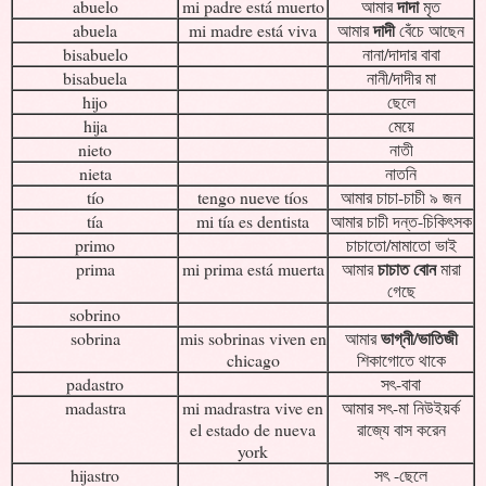
দাদা
abuelo
mi padre está muerto
আমার
মৃত
দাদী
abuela
mi madre está viva
আমার
বেঁচে আছেন
bisabuelo
নানা/দাদার বাবা
bisabuela
নানী/দাদীর মা
hijo
ছেলে
hija
মেয়ে
nieto
নাতী
nieta
নাতনি
tío
tengo nueve tíos
আমার চাচা-চাচী ৯ জন
tía
mi tía es dentista
আমার চাচী দন্ত-চিকিৎসক
primo
চাচাতো/মামাতো ভাই
চাচাত বোন
prima
mi prima está muerta
আমার
মারা
গেছে
sobrino
ভাগ্নী/ভাতিজী
sobrina
mis sobrinas viven en
আমার
chicago
শিকাগোতে থাকে
padastro
সৎ-বাবা
madastra
mi madrastra vive en
আমার সৎ-মা নিউইয়র্ক
el estado de nueva
রাজ্যে বাস করেন
york
hijastro
সৎ -ছেলে