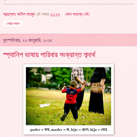
আব্দুল্যাহ আদিল মাহমুদ
এই সময়ে
০১:২৩
কোন মন্তব্য নেই:
শেয়ার করুন
বৃহস্পতিবার, ২২ জানুয়ারি, ২০১৫
স্প্যানিশ ভাষায় পারিবার সংক্রান্ত শব্দার্থ
padre = বাবা, madre = মা, hijo = ছেলে, hija = মেয়ে