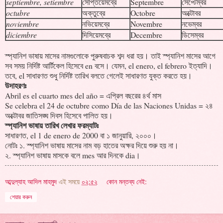
septiembre, setiembre
সেপ্তিয়েমব্রে
Septembre
সেপ্টেম্বর
octubre
অক্তুব্রে
Octobre
অক্টোবর
noviembre
নভিয়েমব্রে
Novembre
নভেম্বর
diciembre
দিসিয়েমব্রে
Decembre
ডিসেম্বর
স্প্যানিশ ভাষায় মাসের নামগুলোকে পুরুষবাচক শব্দ ধরা হয়। তাই স্প্যানিশ মাসের আগে
সব সময় নির্দিষ্ট আর্টিকেল হিসেবে en বসে। যেমন, el enero, el febrero ইত্যাদি।
তবে, el সাধারণত শুধু নির্দিষ্ট তারিখ বলতে গেলেই সাধারণত যুক্ত করতে হয়।
উদাহরণঃ
Abril es el cuarto mes del año = এপ্রিল বছরের ৪র্থ মাস
Se celebra el 24 de octubre como Día de las Naciones Unidas = ২৪
অক্টোবর জাতিসঙ্ঘ দিবস হিসেবে পালিত হয়।
স্প্যানিশ ভাষায় তারিখ লেখার ফরম্যাটঃ
সাধারণত, el 1 de enero de 2000 বা ১ জানুয়ারি, ২০০০।
নোটঃ ১. স্প্যানিশ ভাষায় মাসের নাম বড় হাতের অক্ষর দিয়ে শুরু হয় না।
২. স্প্যানিশ ভাষায় মাসকে বলে mes আর দিনকে dia।
আব্দুল্যাহ আদিল মাহমুদ
এই সময়ে
০২:৫২
কোন মন্তব্য নেই:
শেয়ার করুন