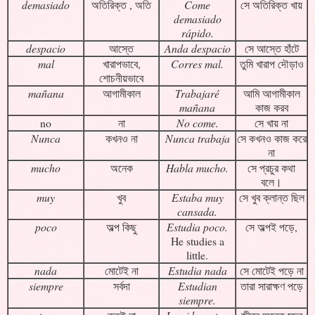
demasiado
অতিরিক্ত , অতি
Come
সে অতিরিক্ত খায়
demasiado
rápido.
despacio
আস্তে
Anda despacio
সে আস্তে হাঁটে
mal
খারাপভাবে,
Corres mal.
তুমি খারাপ দৌড়াও
শোচনীয়ভাবে
mañana
আগামীকাল
Trabajaré
আমি আগামীকাল
mañana
কাজ করব
no
না
No come.
সে খায় না
Nunca
কখনও না
Nunca trabaja
সে কখনও কাজ করে
না
mucho
অনেক
Habla mucho.
সে প্রচুর কথা
বলে।
muy
খুব
Estaba muy
সে খুব ক্লান্ত ছিল
cansada.
poco
অল্প কিছু
Estudia poco.
সে অল্পই পড়ে,
He studies a
little.
nada
মোটেই না
Estudia nada
সে মোটেই পড়ে না
siempre
সর্বদা
Estudian
তারা সারাক্ষণ পড়ে
siempre.