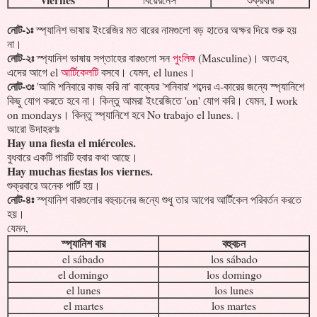
নোট-১ঃ
স্প্যানিশ ভাষায় ইংরেজির মত বারের নামগুলো বড় হাতের অক্ষর দিয়ে শুরু হয়
না।
নোট-২ঃ
স্প্যানিশ ভাষায় সপ্তাহের বারগুলো সন
পুংলিঙ্গ
(Masculine)। অতএব,
এদের আগে el
আর্টিকেলটি
বসবে। যেমন, el lunes।
নোট-৩ঃ
'আমি শনিবারে কাজ করি না' বাক্যের 'শনিবার' শব্দের এ-কারের জন্যে স্প্যানিশে
কিছু যোগ করতে হবে না। কিন্তু আমরা ইংরেজিতে 'on' যোগ করি। যেমন, I work
on mondays। কিন্তু স্প্যানিশে হবে No trabajo el lunes.।
আরো উদাহরণঃ
Hay una fiesta el miércoles.
বুধবারে একটি পারটি হবার কথা আছে।
Hay muchas fiestas los viernes.
শুক্রবারে অনেক পার্টি হয়।
নোট-৪ঃ
স্প্যানিশ বারগুলোর বহুবচনের জন্যে শুধু তার আগের আর্টিকেল পরিবর্তন করতে
হয়।
যেমন,
স্প্যানিশ বার
বহুবচন
el sábado
los sábado
el domingo
los domingo
el lunes
los lunes
el martes
los martes