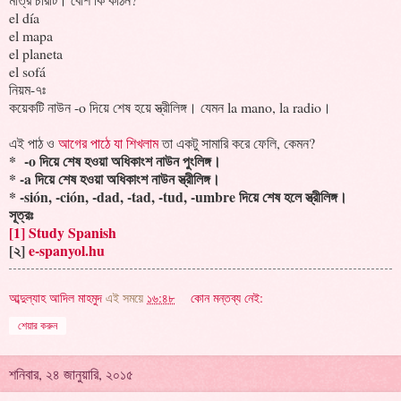
el día
el mapa
el planeta
el sofá
নিয়ম-৭ঃ
কয়েকটি নাউন -o দিয়ে শেষ হয়ে স্ত্রীলিঙ্গ। যেমন la mano, la radio।
এই পাঠ ও
আগের পাঠে যা শিখলাম
তা একটু সামারি করে ফেলি, কেমন?
* -o দিয়ে শেষ হওয়া অধিকাংশ নাউন পুংলিঙ্গ।
* -a দিয়ে শেষ হওয়া অধিকাংশ নাউন স্ত্রীলিঙ্গ।
* -sión, -ción, -dad, -tad, -tud, -umbre দিয়ে শেষ হলে স্ত্রীলিঙ্গ।
সূত্রঃ
[1] Study Spanish
[২]
e-spanyol.hu
আব্দুল্যাহ আদিল মাহমুদ
এই সময়ে
১৬:৪৮
কোন মন্তব্য নেই:
শেয়ার করুন
শনিবার, ২৪ জানুয়ারি, ২০১৫