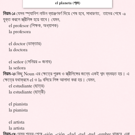
el planeta (গ্রহ)
নিয়ম-১ঃ
যেসব স্প্যানিশ নাউন ব্যাঞ্জণবর্ণ দিয়ে শেষ হবে, সাধারণত, তাদের শেষে -a
যুক্ত করলে স্ত্রীলিঙ্গ হয়ে যাবে। যেমন,
el profesor (শিক্ষক, অধ্যাপক)
la profesora
el doctor (ডাক্তার)
la doctora
el señor (সেনিয়র = জনাব)
la señora
নিয়ম-২ঃ
কিছু Noun এর ক্ষেত্রে পুরুষ ও স্ত্রীলিঙ্গের জন্যে একই শব্দ ব্যবহৃত হয়। এ
ক্ষেত্রে যথাক্রমে el ও la বসিয়ে লিঙ্গ আলাদা করা হয়। যেমন,
el estudiante (ছাত্র)
la estudiante (ছাত্রী)
el pianista
la pianista
el artista
la artista
নিয়ম-৩ঃ
যেসব শব্দের শেষে -sión, -ción, -dad, -tad, -tud, -umbre থাকবে, এরা