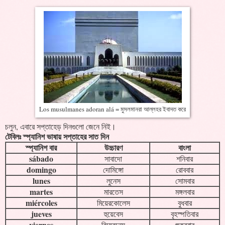
Los musulmanes adoran alá = মুসলমানরা আল্লহর ইবাদত করে
চলুন, এবারে সপ্তাহেড় দিনগুলো জেনে নিই।
টেবিলঃ স্প্যানিশ ভাষায় সপ্তাহের সাত দিন
স্প্যানিশ বার
উচ্চারণ
বাংলা
sábado
সাবাদো
শনিবার
domingo
দোমিঙ্গো
রোববার
lunes
লুনেস
সোমবার
martes
মারতেস
মঙ্গলবার
miércoles
মিয়েরকোলেস
বুধবার
jueves
হুয়েবেস
বৃহস্পতিবার
viernes
বিয়েরনেস
শুক্রবার