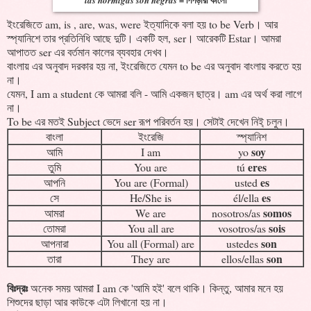
ইংরেজিতে am, is , are, was, were ইত্যাদিকে বলা হয় to be Verb। আর
স্প্যানিশে তার প্রতিনিধি আছে দুটি। একটি হল, ser। আরেকটি Estar। আমরা
আপাতত ser এর বর্তমান কালের ব্যবহার দেখব।
বাংলায় এর অনুবাদ দরকার হয় না, ইংরেজিতে যেমন to be এর অনুবাদ বাংলায় করতে হয়
না।
যেমন, I am a student কে আমরা বলি - আমি একজন ছাত্র। am এর অর্থ করা লাগে
না।
To be এর মতই Subject ভেদে ser রূপ পরিবর্তন হয়। সেটাই দেখেন নিই্‌ চলুন।
বাংলা
ইংরেজি
স্প্যানিশ
soy
আমি
I am
yo
eres
তুমি
You are
tú
es
আপনি
You are (Formal)
usted
es
সে
He/She is
él/ella
somos
আমরা
We are
nosotros/as
sois
তোমরা
You all are
vosotros/as
son
আপনারা
You all (Formal) are
ustedes
son
তারা
They are
ellos/ellas
বিঃদ্রঃ
অনেক সময় আমরা I am কে 'আমি হই' বলে থাকি। কিন্তু, আমার মনে হয়
শিশুদের ছাড়া আর কাউকে এটা লিখানো হয় না।