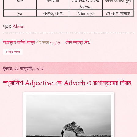
tan
কতই না
La vida es tan
জীবন অনেক সুন্দর
buena
ya
এখনও, এখন
Viene ya
সে এখন আসছে
সূত্রঃ
About
আব্দুল্যাহ আদিল মাহমুদ
এই সময়ে
০০:২৭
কোন মন্তব্য নেই:
শেয়ার করুন
বুধবার, ২৮ জানুয়ারি, ২০১৫
স্প্যানিশ Adjective কে Adverb এ রূপান্তরের নিয়ম