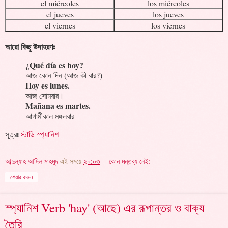
el miércoles
los miércoles
el jueves
los jueves
el viernes
los viernes
আরো কিছু উদাহরণঃ
¿Qué día es hoy?
আজ কোন দিন (আজ কী বার?)
Hoy es lunes.
আজ সোমবার।
Mañana es martes.
আগামীকাল মঙ্গলবার
সূত্রঃ
স্টাডি স্প্যানিশ
আব্দুল্যাহ আদিল মাহমুদ
এই সময়ে
২০:০৩
কোন মন্তব্য নেই:
শেয়ার করুন
স্প্যানিশ Verb 'hay' (আছে) এর রূপান্তর ও বাক্য
তৈরি