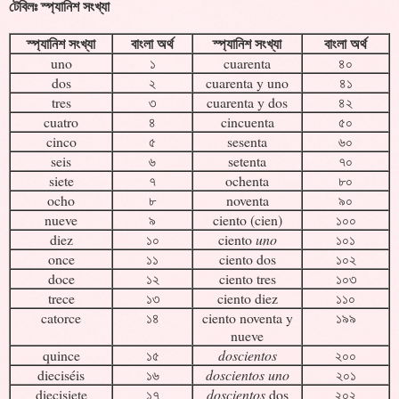
টেবিলঃ স্প্যানিশ সংখ্যা
স্প্যানিশ সংখ্যা
বাংলা অর্থ
স্প্যানিশ সংখ্যা
বাংলা অর্থ
uno
১
cuarenta
৪০
dos
২
cuarenta y uno
৪১
tres
৩
cuarenta y dos
৪২
cuatro
৪
cincuenta
৫০
cinco
৫
sesenta
৬০
seis
৬
setenta
৭০
siete
৭
ochenta
৮০
ocho
৮
noventa
৯০
nueve
৯
ciento (cien)
১০০
diez
১০
ciento
uno
১০১
once
১১
ciento dos
১০২
doce
১২
ciento tres
১০৩
trece
১৩
ciento diez
১১০
catorce
১৪
ciento noventa y
১৯৯
nueve
quince
১৫
doscientos
২০০
dieciséis
১৬
doscientos uno
২০১
diecisiete
১৭
doscientos
dos
২০২