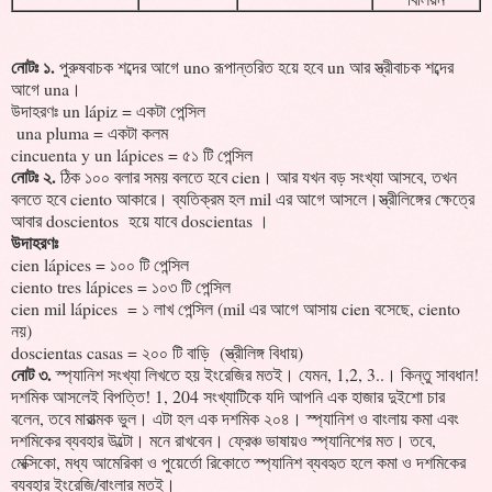
নোটঃ ১.
পুরুষবাচক শব্দের আগে uno রূপান্তরিত হয়ে হবে un আর স্ত্রীবাচক শব্দের
আগে una।
উদাহরণঃ un lápiz = একটা পেন্সিল
una pluma = একটা কলম
cincuenta y un lápices = ৫১ টি পেন্সিল
নোটঃ ২.
ঠিক ১০০ বলার সময় বলতে হবে cien। আর যখন বড় সংখ্যা আসবে, তখন
বলতে হবে ciento আকারে। ব্যতিক্রম হল mil এর আগে আসলে।স্ত্রীলিঙ্গের ক্ষেত্রে
আবার doscientos হয়ে যাবে doscientas ।
উদাহরণঃ
cien lápices = ১০০ টি পেন্সিল
ciento tres lápices = ১০৩ টি পেন্সিল
cien mil lápices = ১ লাখ পেন্সিল (mil এর আগে আসায় cien বসেছে, ciento
নয়)
doscientas casas = ২০০ টি বাড়ি (স্ত্রীলিঙ্গ বিধায়)
নোট ৩.
স্প্যানিশ সংখ্যা লিখতে হয় ইংরেজির মতই। যেমন, 1,2, 3..। কিন্তু সাবধান!
দশমিক আসলেই বিপত্তি! 1, 204 সংখ্যাটিকে যদি আপনি এক হাজার দুইশো চার
বলেন, তবে মারাত্মক ভুল। এটা হল এক দশমিক ২০৪। স্প্যানিশ ও বাংলায় কমা এবং
দশমিকের ব্যবহার উল্টো। মনে রাখবেন। ফ্রেঞ্চ ভাষায়ও স্প্যানিশের মত। তবে,
মেক্সিকো, মধ্য আমেরিকা ও পুয়ের্তো রিকোতে স্প্যানিশ ব্যবহৃত হলে কমা ও দশমিকের
ব্যবহার ইংরেজি/বাংলার মতই।