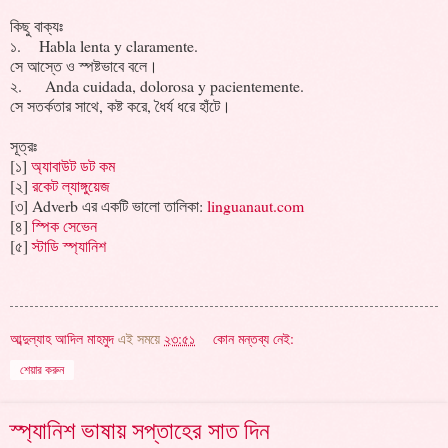
কিছু বাক্যঃ
১. Habla lenta y claramente.
সে আস্তে ও স্পষ্টভাবে বলে।
২. Anda cuidada, dolorosa y pacientemente.
সে সতর্কতার সাথে, কষ্ট করে, ধৈর্য ধরে হাঁটে।
সূত্রঃ
[১]
অ্যাবাউট ডট কম
[২]
রকেট ল্যাঙ্গুয়েজ
[৩] Adverb এর একটি ভালো তালিকা:
linguanaut.com
[৪]
স্পিক সেভেন
[৫]
স্টাডি স্প্যানিশ
আব্দুল্যাহ আদিল মাহমুদ
এই সময়ে
২৩:৫১
কোন মন্তব্য নেই:
শেয়ার করুন
স্প্যানিশ ভাষায় সপ্তাহের সাত দিন