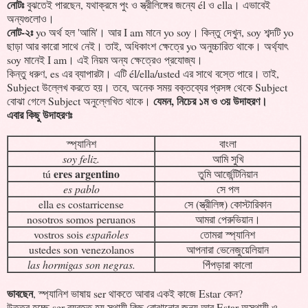
নোটঃ
বুঝতেই পারছেন, যথাক্রমে পুং ও স্ত্রীলিঙ্গের জন্যে él ও ella। এভাবেই
অন্যগুলোও।
নোট-২ঃ
yo অর্থ হল 'আমি'। আর I am মানে yo soy। কিন্তু দেখুন, soy শব্দটি yo
ছাড়া আর কারো সাথে নেই। তাই, অধিকাংশ ক্ষেত্রে yo অনুচ্চারিত থাকে। অর্থ্যাৎ
soy মানেই I am। এই নিয়ম অন্য ক্ষেত্রেও প্রযোজ্য।
কিন্তু ধরুণ, es এর ব্যাপারটা। এটি él/ella/usted এর সাথে বস্তে পারে। তাই,
Subject উল্লেখ করতে হয়। তবে, অনেক সময় বক্তব্যের প্রসঙ্গ থেকে Subject
যেমন, নিচের ১ম ও ৩য় উদাহরণ।
বোঝা গেলে Subject অনুল্লেখিত থাকে।
এবার কিছু উদাহরণঃ
স্প্যানিশ
বাংলা
soy feliz.
আমি সুখি
eres argentino
tú
তুমি আর্জেন্টিনিয়ান
es pablo
সে পল
ella es costarricense
সে (স্ত্রীলিঙ্গ) কোস্টারিকান
nosotros somos peruanos
আমরা পেরুভিয়ান।
vostros sois
españoles
তোমরা স্প্যানিশ
ustedes son venezolanos
আপনারা ভেনেজুয়েলিয়ান
las hormigas son negras.
পিঁপড়ারা কালো
ভাবছেন
, স্প্যানিশ ভাষায় ser থাকতে আবার একই কাজে Estar কেন?
উত্তর হচ্ছে ser ব্যবহৃত হয় স্থায়ী কিছু বোঝানোর জন্য আর Estar অস্থায়ী ও