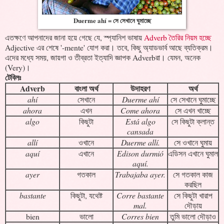
Duerme ahí = সে সেখানে ঘুমাচ্ছে
এতক্ষণে আপনাদের জানা হয়ে গেছে যে, স্প্যানিশ ভাষায়
Adverb তৈরির নিয়ম হচ্ছে
Adjective এর শেষে '-mente' যোগ করা। তবে, কিছু অ্যাডভার্ব আছে ব্যতিক্রম।
এদের মধ্যে সময়, জায়গা ও তীব্রতা ইত্যাদি জ্ঞাপক Adverbরা। যেমন, অনেক
(Very)।
টেবিলঃ
Adverb
বাংলা অর্থ
উদাহরণ
অর্থ
ahí
সেখানে
Duerme ahí
সে সেখানে ঘুমাচ্ছে
ahora
এখন
Come ahora
সে এখন খাচ্ছে
algo
কিছুটা
Está algo
সে কিছুটা ক্লান্ত
cansada
allí
ওখানে
Duerme allí.
সে ওখানে ঘুমায়
aquí
এখানে
Edison durmió
এডিসন এখানে ঘুমাল
aquí.
ayer
গতকাল
Trabajaba ayer.
সে গতকাল কাজ
করছিল
bastante
কিছুটা, যথেষ্ট
Corre bastante
সে কিছুটা খারাপ
mal.
দৌড়ায়
bien
ভালো
Corres bien
তুমি ভালো দৌড়াও