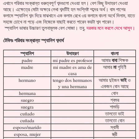
এখানে পরিবার সংক্রান্ত গুরুত্বপূর্ণ শব্দগুলো দেওয়া হল। বেশ কিছু উদাহরণ দেওয়া
আছে। এক্ষেত্রে মোটা অক্ষরে লেখা শব্দটিই হল সংশ্লিষ্ট শব্দের অর্থ। বাম পাশের
কলামে স্প্যানিশ শব্দ দিয়ে মাঝখানে এক কলাম রেখে ৩য় কলামে বাংলা অর্থে দিলাম, যাতে
সহজে চোখে না পড়ে এবং নিজেকে যাছাই করতে পারেন কয়টা শব্দ পারেন।
স্প্যানিশ ভাষার উচ্চারণ তুলনামূলক বেশ সোজা। তবু,
দরকার মনে করলে দেখে আসুন।
টেবিলঃ পরিবার সংক্রান্ত স্প্যানিশ শব্দার্থ
স্প্যানিশ
উদাহরণ
বাংলা
বাবা
padre
mi padre es profesor
আমার
শিক্ষক
মা
madre
mi madre es ama de
আমার
গৃহিণী
casa
ভাই
hermano
tengo dos hermanos
আমার দুইজন
ও
y una hermana
একজন বোন আছে
hermana
বোন
suegro
শ্বশুর
suegra
শাশুড়ি
cuñado
তালতো ভাই
cuñada
তালতো বোন
esposo/marido
স্বামী
esposa, mujer
স্ত্রী