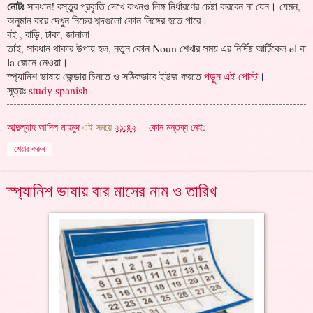
নোটঃ
সাবধান! বস্তুর প্রকৃতি দেখে কখনও লিঙ্গ নির্ধারণের চেষ্টা করবেন না যেন। যেমন,
অনুমান করে দেখুন নিচের শব্দগুলো কোন লিঙ্গের হতে পারে।
বই , বাড়ি, টাকা, জানালা
তাই, সাবধান থাকার উপায় হল, নতুন কোন Noun শেখার সময় এর নির্দিষ্ট আর্টিকেল el বা
la জেনে নেওয়া।
স্প্যানিশ ভাষায় জেন্ডার চিনতে ও সঠিকভাবে ইউজ করতে
পড়ুন এই পোস্ট
।
সূত্রঃ
study spanish
আব্দুল্যাহ আদিল মাহমুদ
এই সময়ে
২১:৪২
কোন মন্তব্য নেই:
শেয়ার করুন
স্প্যানিশ ভাষায় বার মাসের নাম ও তারিখ