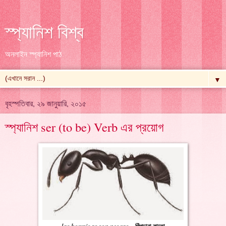
স্প্যানিশ বিশ্ব
অনলাইন স্প্যানিশ পাঠ
▼
বৃহস্পতিবার, ২৯ জানুয়ারি, ২০১৫
স্প্যানিশ ser (to be) Verb এর প্রয়োগ
পিঁপড়ারা কালো
las hormigas son negras =