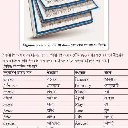
Algunos meses tienen 30 días (কোন কোন মাস হয় ৩০ দিনের)
স্প্যানিশ ভাষায় বার মাসের নাম। স্প্যানিশ ভাষায় সৌর বছরের বার মাসের সাথে ইংরেজি
নামের মিল থাকায় ইংরেজি নাম সহ দেওয়া হল যাতে সহজে আয়ত্ব করা যায়।
টেবিলঃ স্প্যানিশ বার মাস
স্প্যানিশ ভাষায় মাস
উচ্চারণ
ইংরেজি
বাংলা
enero
এনেরো
January
জানুয়ারি
febrero
ফেব্রেরো
February
ফেব্রুয়ারি
marzo
মারথো
March
মার্চ
abril
আব্রিল
April
এপ্রিল
mayo
মায়ো
May
মে
junio
হুনিও
June
জুন
julio
হুলিও
July
জুলাই
agosto
আগস্তো
August
আগস্ট