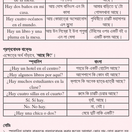
Hay dos baños en mi
আয় দোস বানিওস এন মি
আমার বাড়িতে দু’টো
casa.
কাসা
গোসলখানা আছে।
Hay cuatro océanos
আয় কোয়াত্রো অসেয়ানোস
পৃথিবীতে চারটি মহাসাগর
en el mundo.
এল মুন্দো
আছে।
Hay un libro y una
আয় উন লিব্রো ই উনা প্লুমা
টেবিলের ওপর একটি বই ও
pluma en la mesa.
এন লা মেসা
একটি কলম আছে।
প্রশ্নবোধক বাক্যেঃ
আছে কি?
এক্ষেত্রে অর্থ দাঁড়াবে, '
'।
স্প্যানিশ
বাংলা
¿Hay un hotel en el centro?
শহরে কি একটি হোটেল আছে?
¿Hay algunos libros por aquí?
আশেপাশে কি কোন বই আছে?
¿Hay muchos estudiantes en la
ক্লাসে কি অনেক ছাত্র-ছাত্রী আছে?
clase?
¿Hay cuatro sillas en el cuarto?
রুমে কি চারটি চেয়ার আছে?
Sí. Sí hay.
হ্যাঁ, আছে।
No. No hay.
না, নেই।
¿Hay una chica o dos?
মেয়ে দুটি নাকি একটি?
নোটঃ
১. স্প্যানিশ ভাষায় বাক্যকে প্রশ্নবোধক করার জন্যে আলাদা কোন শব্দ যোগ করতে হয়