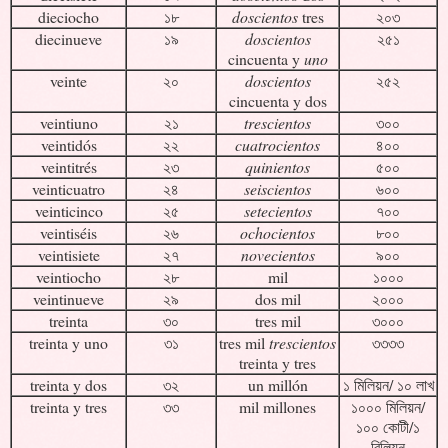
dieciocho
১৮
doscientos
tres
২০৩
diecinueve
১৯
doscientos
২৫১
cincuenta y
uno
veinte
২০
doscientos
২৫২
cincuenta y dos
veintiuno
২১
trescientos
৩০০
veintidós
২২
cuatrocientos
৪০০
veintitrés
২৩
quinientos
৫০০
veinticuatro
২৪
seiscientos
৬০০
veinticinco
২৫
setecientos
৭০০
veintiséis
২৬
ochocientos
৮০০
veintisiete
২৭
novecientos
৯০০
veintiocho
২৮
mil
১০০০
veintinueve
২৯
dos mil
২০০০
treinta
৩০
tres mil
৩০০০
treinta y uno
৩১
tres mil
trescientos
৩৩৩৩
treinta y tres
treinta y dos
৩২
un millón
১ মিলিয়ন/ ১০ লাখ
treinta y tres
৩৩
mil millones
১০০০ মিলিয়ন/
১০০ কোটী/১
বিলিয়ন