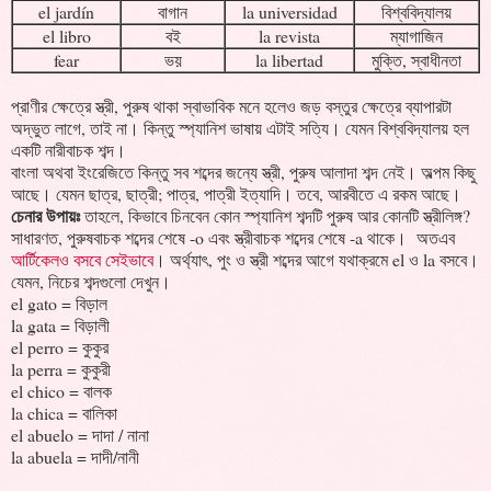
el jardín
বাগান
la universidad
বিশ্ববিদ্যালয়
el libro
বই
la revista
ম্যাগাজিন
fear
ভয়
la libertad
মুক্তি, স্বাধীনতা
প্রাণীর ক্ষেত্রে স্ত্রী, পুরুষ থাকা স্বাভাবিক মনে হলেও জড় বস্তুর ক্ষেত্রে ব্যাপারটা
অদ্ভুত লাগে, তাই না। কিন্তু স্প্যানিশ ভাষায় এটাই সত্যি। যেমন বিশ্ববিদ্যালয় হল
একটি নারীবাচক শব্দ।
বাংলা অথবা ইংরেজিতে কিন্তু সব শব্দের জন্যে স্ত্রী, পুরুষ আলাদা শব্দ নেই। অল্পম কিছু
আছে। যেমন ছাত্র, ছাত্রী; পাত্র, পাত্রী ইত্যাদি। তবে, আরবীতে এ রকম আছে।
চেনার উপায়ঃ
তাহলে, কিভাবে চিনবেন কোন স্প্যানিশ শব্দটি পুরুষ আর কোনটি স্ত্রীলিঙ্গ?
সাধারণত, পুরুষবাচক শব্দের শেষে -o এবং স্ত্রীবাচক শব্দের শেষে -a থাকে। অতএব
আর্টিকেলও বসবে সেইভাবে
। অর্থ্যাৎ, পুং ও স্ত্রী শব্দের আগে যথাক্রমে el ও la বসবে।
যেমন, নিচের শব্দগুলো দেখুন।
el gato = বিড়াল
la gata = বিড়ালী
el perro = কুকুর
la perra = কুকুরী
el chico = বালক
la chica = বালিকা
el abuelo = দাদা / নানা
la abuela = দাদী/নানী