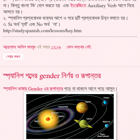
না। কিন্তু বাংলা 'কি' যোগ করতে হয় এবং
ইংরেজিতে
Auxiliary Verb আগে নিয়ে
আসতে হয়।
২. স্প্যানিশ প্রশ্নবোধক বক্যের আগে ও পরে দুটি প্রশ্নবোধক চিহ্ন বসাতে হয়।
৩. Si অর্থ 'হ্যাঁ' এবং No অর্থ 'না'।
http://studyspanish.com/lessons/hay.htm
আব্দুল্যাহ আদিল মাহমুদ
এই সময়ে
১৭:২৯
কোন মন্তব্য নেই:
শেয়ার করুন
স্প্যানিশ শব্দের gender নির্ণয় ও রূপান্তর
স্প্যানিশ ভাষায় Gender এর রূপান্তর
পড়ে না থাকলে আগে পড়ে আসুন।