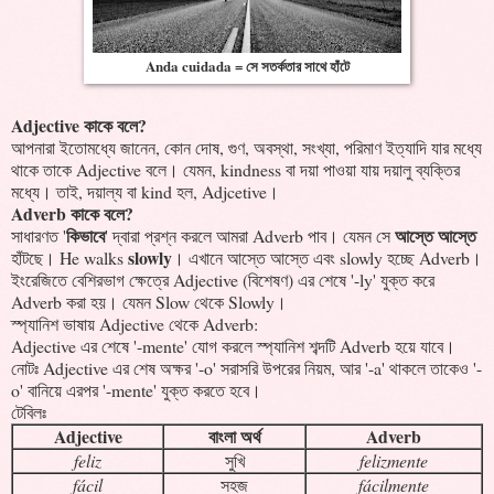
Anda cuidada = সে সতর্কতার সাথে হাঁটে
Adjective কাকে বলে?
আপনারা ইতোমধ্যে জানেন, কোন দোষ, গুণ, অবস্থা, সংখ্যা, পরিমাণ ইত্যাদি যার মধ্যে
থাকে তাকে Adjective বলে। যেমন, kindness বা দয়া পাওয়া যায় দয়ালু ব্যক্তির
মধ্যে। তাই, দয়াল্য বা kind হল, Adjcetive।
Adverb কাকে বলে?
কিভাবে
আস্তে আস্তে
সাধারণত '
' দ্বারা প্রশ্ন করলে আমরা Adverb পাব। যেমন সে
slowly
হাঁটছে। He walks
। এখানে আস্তে আস্তে এবং slowly হচ্ছে Adverb।
ইংরেজিতে বেশিরভাগ ক্ষেত্রে Adjective (বিশেষণ) এর শেষে '-ly' যুক্ত করে
Adverb করা হয়। যেমন Slow থেকে Slowly।
স্প্যানিশ ভাষায় Adjective থেকে Adverb:
Adjective এর শেষে '-mente' যোগ করলে স্প্যানিশ শব্দটি Adverb হয়ে যাবে।
নোটঃ Adjective এর শেষ অক্ষর '-o' সরাসরি উপরের নিয়ম, আর '-a' থাকলে তাকেও '-
o' বানিয়ে এরপর '-mente' যুক্ত করতে হবে।
টেবিলঃ
Adjective
বাংলা অর্থ
Adverb
feliz
সুখি
felizmente
fácil
সহজ
fácilmente