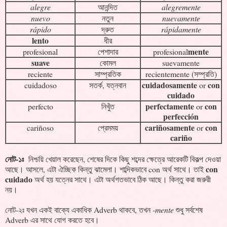
alegre
আনন্দিত
alegremente
nuevo
নতুন
nuevamente
rápido
দ্রুত
rápidamente
lento
ধীর
mente
profesional
পেশাদার
profesional
suave
কোমল
suevamente
reciente
সাম্প্রতিক
recientemente (সম্প্রতি)
cuidadosamente
con
cuidadoso
সতর্ক, যত্নবান
or
cuidado
perfectamente
con
perfecto
নিখুঁত
or
perfección
cariñosamente
con
cariñoso
প্রেমময়
or
cariño
নোট-১ঃ
নিশ্চয়ি খেয়াল করেছেন, শেষের দিকে কিছু শব্দের ক্ষেত্রে আরেকটি বিকল্প দেওয়া
con
আছে। আসলে, এটা ঐচ্ছিক কিন্তু ঝামেলা। শাব্দিকভাবে con অর্থ সাথে। তাই
cuidado
অর্থ হয় যত্নের সাথে। এটা অর্থগতভাবে ঠিক আছে।
কিন্তু করা জরুরী
নয়।
নোট-২ঃ যখন একই বাক্যে একাধিক Adverb থাকবে, তখন
-mente
শুধু সর্বশেষ
Adverb এর সাথে যোগ করতে হবে।